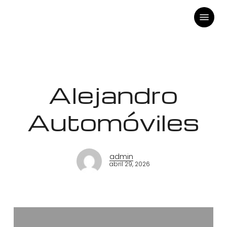
Skip
Menu
to
main
content
Alejandro
Automóviles
admin
abril 29, 2026