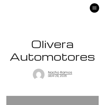
Skip
Menu
to
main
content
Olivera
Automotores
Nacho Ramos
abril 29, 2026