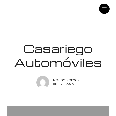
Skip
Menu
to
main
content
Casariego
Automóviles
Nacho Ramos
abril 29, 2026