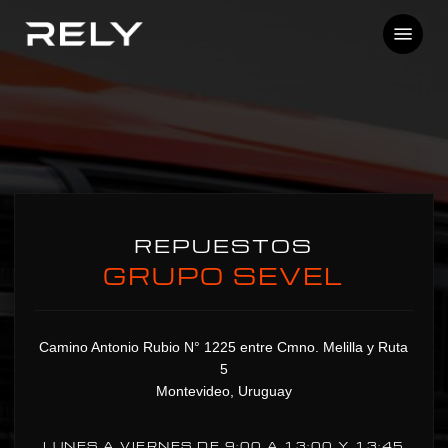
Skip
Menu
to
main
content
REPUESTOS
GRUPO SEVEL
Camino Antonio Rubio N° 1225 entre Cmno. Melilla y Ruta
5
Montevideo, Uruguay
LUNES A VIERNES DE 9:00 A 13:00 Y 13:45